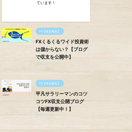
ています！
FX【収支報告】
FXくるくるワイド投資術
は儲からない？【ブログ
で収支を公開中】
2023/11/26
FX【収支報告】
平凡サラリーマンのコツ
コツFX収支公開ブログ
【毎週更新中！】
2023/5/5