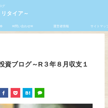
ログ
ミリタイア～
⚙
✉問い合わせ✉
運営者情報
サイトマッ
投資ブログ～R３年８月収支１