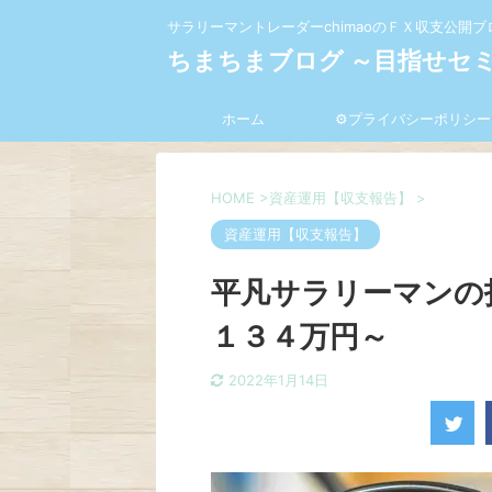
サラリーマントレーダーchimaoのＦＸ収支公開ブ
ちまちまブログ ～目指せセ
ホーム
⚙プライバシーポリシー
HOME
>
資産運用【収支報告】
>
資産運用【収支報告】
平凡サラリーマンの
１３４万円～
2022年1月14日