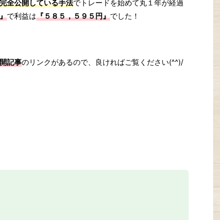
完全公開している手法
でトレードを始めて丸１年が経過
』
で利益は
『５８５，５９５円』
でした！
開記事
のリンクがあるので、良ければご覧ください(^^)/