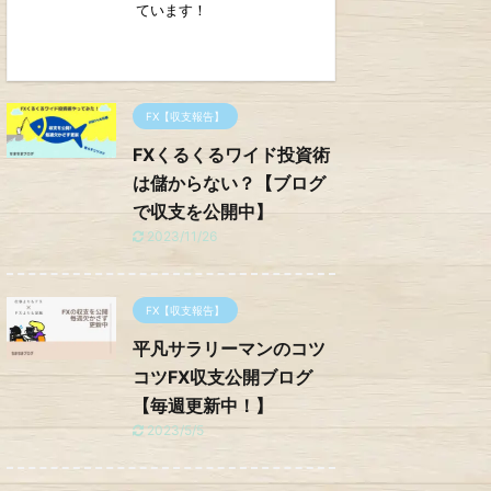
ています！
FX【収支報告】
FXくるくるワイド投資術
は儲からない？【ブログ
で収支を公開中】
2023/11/26
FX【収支報告】
平凡サラリーマンのコツ
コツFX収支公開ブログ
【毎週更新中！】
2023/5/5