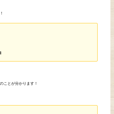
！
由
のことが分かります！