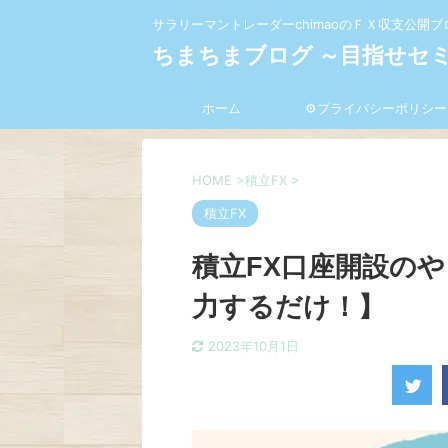
サラリーマントレーダーchimaoのＦＸ収支公開ブ
ちまちまブログ ～目指せセ
ホーム
⚙プライバシーポリシー
HOME
>
積立FX
>
積立FX
積立FX口座開設の
力するだけ！】
2023年10月1日