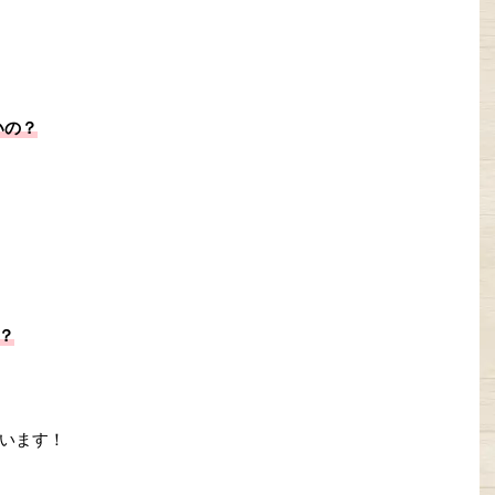
いの？
？
います！