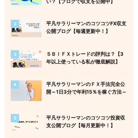
い？【ブログで収支を公開中】
平凡サラリーマンのコツコツFX収支
2
公開ブログ【毎週更新中！】
ＳＢＩＦＸトレードの評判は？【3
3
年以上使っている私が徹底解説】
平凡サラリーマンのＦＸ手法完全公
4
開～1日3分で年利15％を稼ぐ方法～
平凡サラリーマンのコツコツ投資収
5
支公開ブログ【毎月更新中！】