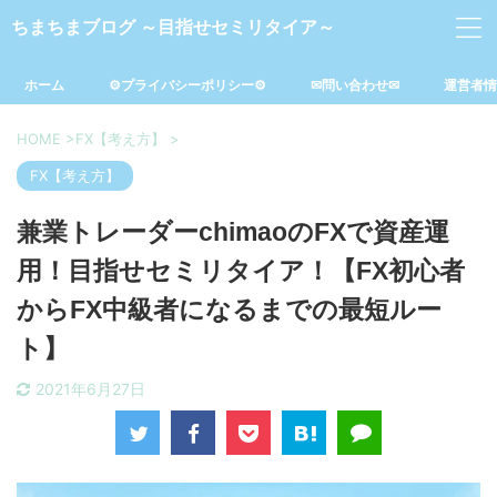
ちまちまブログ ～目指せセミリタイア～
ホーム
⚙プライバシーポリシー⚙
✉問い合わせ✉
運営者情
HOME
>
FX【考え方】
>
FX【考え方】
兼業トレーダーchimaoのFXで資産運
用！目指せセミリタイア！【FX初心者
からFX中級者になるまでの最短ルー
ト】
2021年6月27日