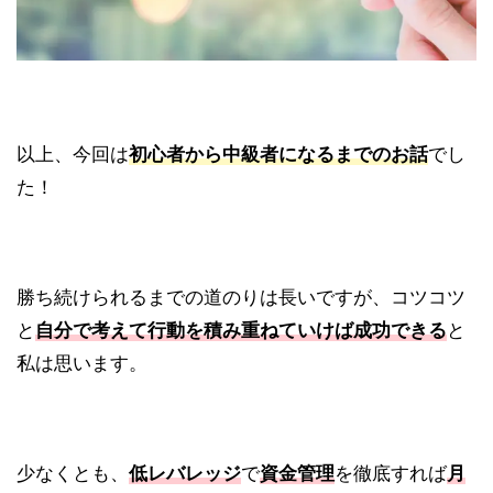
以上、今回は
初心者から中級者になるまでのお話
でし
た！
勝ち続けられるまでの道のりは長いですが、コツコツ
と
自分で考えて行動を積み重ねていけば成功できる
と
私は思います。
少なくとも、
低レバレッジ
で
資金管理
を徹底すれば
月