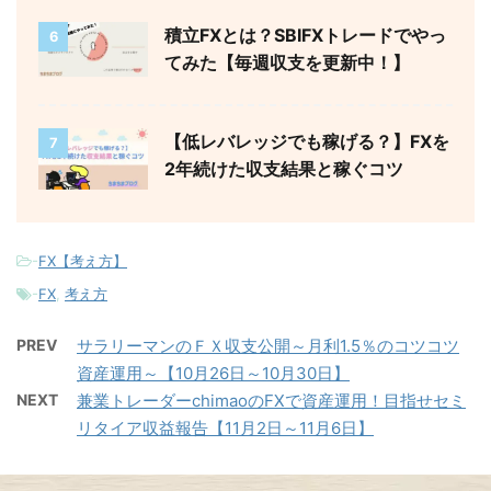
積立FXとは？SBIFXトレードでやっ
6
てみた【毎週収支を更新中！】
【低レバレッジでも稼げる？】FXを
7
2年続けた収支結果と稼ぐコツ
-
FX【考え方】
-
FX
,
考え方
PREV
サラリーマンのＦＸ収支公開～月利1.5％のコツコツ
資産運用～【10月26日～10月30日】
NEXT
兼業トレーダーchimaoのFXで資産運用！目指せセミ
リタイア収益報告【11月2日～11月6日】