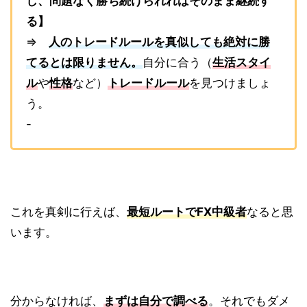
し、問題なく勝ち続けられればそのまま継続す
る】
⇒
人のトレードルールを真似しても絶対に勝
てるとは限りません。
自分に合う（
生活スタイ
ル
や
性格
など）
トレードルール
を見つけましょ
う。
-
これを真剣に行えば、
最短ルートでFX中級者
なると思
います。
分からなければ、
まずは自分で調べる
。それでもダメ