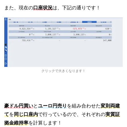
また、現在の
口座状況
は、下記の通りです！
クリックで大きくなります！
豪ドル円買い
と
ユーロ円売り
を組み合わせた
変則両建
て
を
同じ口座内
で行っているので、それぞれの
実質証
拠金維持率
を計算します！