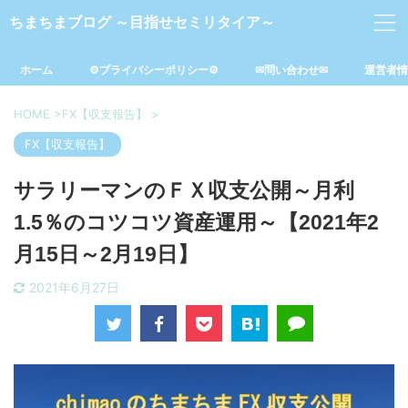
ちまちまブログ ～目指せセミリタイア～
ホーム
⚙プライバシーポリシー⚙
✉問い合わせ✉
運営者情
HOME
>
FX【収支報告】
>
FX【収支報告】
サラリーマンのＦＸ収支公開～月利
1.5％のコツコツ資産運用～【2021年2
月15日～2月19日】
2021年6月27日