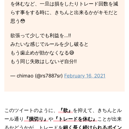
を休むなど、一旦は損をしたりトレード回数を減
らす事をする時に、きちんと出来るかがキモだと
思う😳
欲張って少しでも利益を…‼︎
みたいな感じでルールを少し破ると
もう歯止めが効かなくなる😅
もう同じ失敗はしないぞ自分‼️
— chimao (@rs7887sr)
February 16, 2021
このツイートのように、
『欲』
を抑えて、きちんとル
ール通り
『損切り』
や
『トレードを休む』
ことが出来
るかどうかが、トレードを
細く長く続けられるポイン