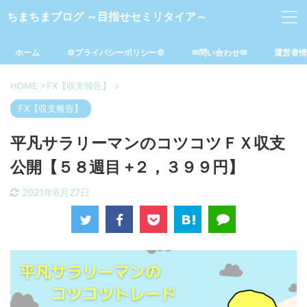
ちまちまブログ ～目指せセミリタイア～
ホーム
⚙プライバシーポリシー⚙
✉問い合わせ✉
運営者情
HOME
>
FX【収支報告】
>
FX【収支報告】
平凡サラリーマンのコツコツＦＸ収支
公開【５８週目 +２，３９９円】
2021年6月27日