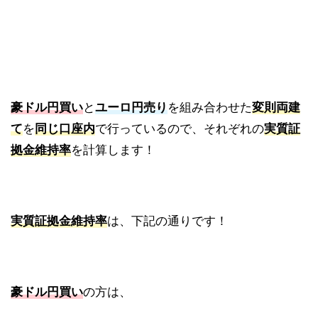
豪ドル円買い
と
ユーロ円売り
を組み合わせた
変則両建
て
を
同じ口座内
で行っているので、それぞれの
実質証
拠金維持率
を計算します！
実質証拠金維持率
は、下記の通りです！
豪ドル円買い
の方は、