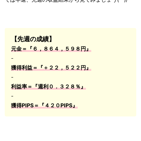
【先週の成績】
元金＝『６，８６４，５９８円』
-
獲得利益＝『＋２２，５２２
円』
-
利益率＝『週利０．３２８％』
-
獲得
PIPS
＝『４２０
PIPS
』