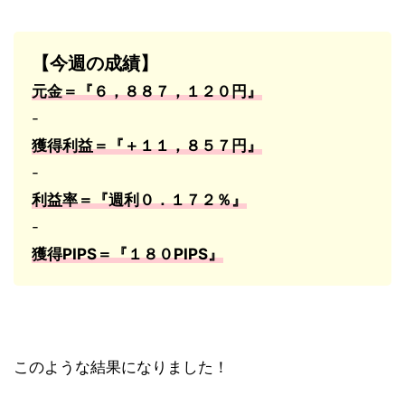
【今週の成績】
元金＝『６，８８７，１２０円』
-
獲得利益＝『＋１１，８５７
円』
-
利益率＝『週利０．１７２％』
-
獲得
PIPS
＝『１８０
PIPS
』
このような結果になりました！