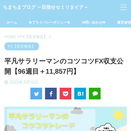
ちまちまブログ ～目指せセミリタイア～
ホーム
⚙プライバシーポリシー⚙
✉問い合わせ✉
運営者情
HOME
>
FX【収支報告】
>
FX【収支報告】
平凡サラリーマンのコツコツFX収支公
開【96週目＋11,857円】
2022年3月12日