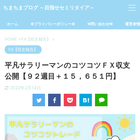
ちまちまブログ ～目指せセミリタイア～
ホーム
⚙プライバシーポリシー⚙
✉問い合わせ✉
運営者情
HOME
>
FX【収支報告】
>
FX【収支報告】
平凡サラリーマンのコツコツＦＸ収支
公開【９２週目＋１５，６５１円】
2022年2月14日