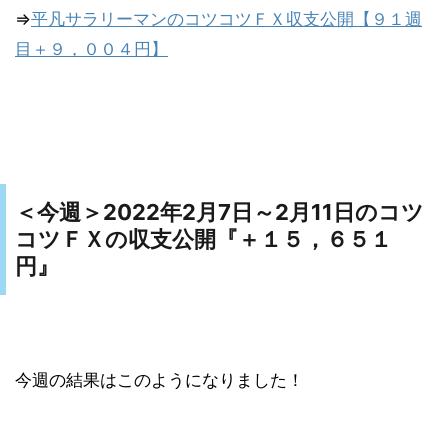
⇒
平凡サラリーマンのコツコツＦＸ収支公開【９１週
目＋９，００４円】
2022年2月7日～2月11日のコツ
＜今週＞
コツＦＸの収支公開『
＋１５，６５１
円』
今週の結果はこのようになりました！