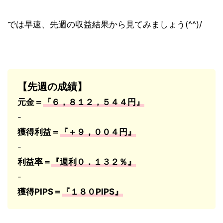
では早速、先週の収益結果から見てみましょう(^^)/
【先週の成績】
元金＝
『６，８１２，５４４円』
-
獲得利益＝
『＋９，００４
円』
-
利益率＝
『週利０．１３２％』
-
獲得PIPS＝
『１８０
PIPS
』