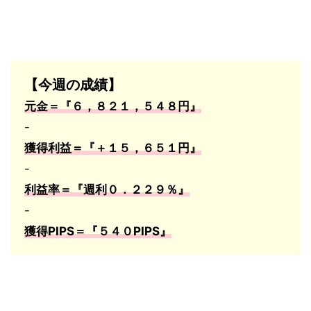
【今週の成績】
元金＝『６，８２１，５４８円』
-
獲得利益＝『＋１５，６５１
円』
-
利益率＝『週利０．２２９％』
-
獲得
PIPS
＝『５４０
PIPS
』