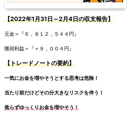
【
2022
年
1
月
31
日～
2
月
4
日
の収支報告】
元金＝『６，８１２，５４４円』
獲得利益＝『＋９，００４円』
【トレードノートの要約】
一気にお金を増やそうとする思考は危険！
当たり前だけどその分大きなリスクを伴う！
焦らずゆっくりお金を増やそう！