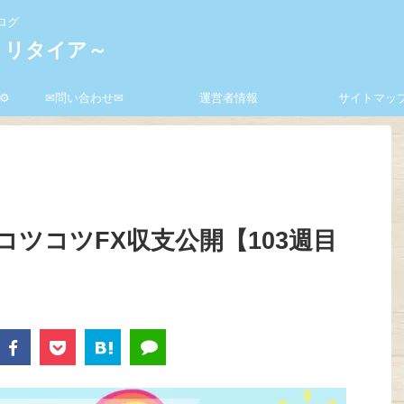
ログ
ミリタイア～
⚙
✉問い合わせ✉
運営者情報
サイトマッ
ツコツFX収支公開【103週目