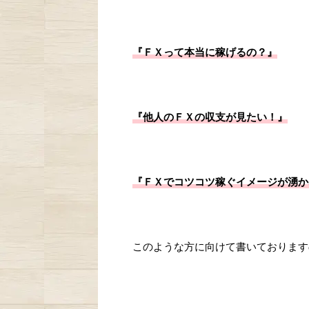
『ＦＸって本当に稼げるの？』
『他人のＦＸの収支が見たい！
』
『ＦＸでコツコツ稼ぐイメージが湧か
このような方に向けて書いておりますの