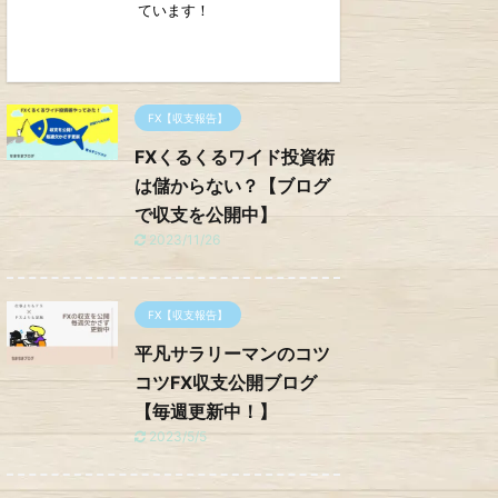
ています！
FX【収支報告】
FXくるくるワイド投資術
は儲からない？【ブログ
で収支を公開中】
2023/11/26
FX【収支報告】
平凡サラリーマンのコツ
コツFX収支公開ブログ
【毎週更新中！】
2023/5/5