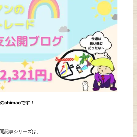
の
chimao
です！
開記事シリーズは、