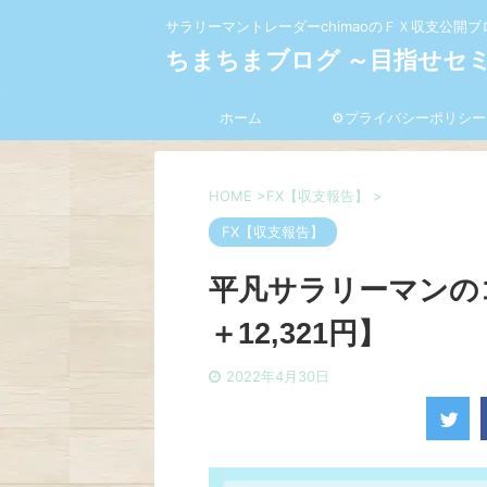
サラリーマントレーダーchimaoのＦＸ収支公開ブ
ちまちまブログ ～目指せセ
ホーム
⚙プライバシーポリシー
HOME
>
FX【収支報告】
>
FX【収支報告】
平凡サラリーマンのコ
＋12,321円】
2022年4月30日