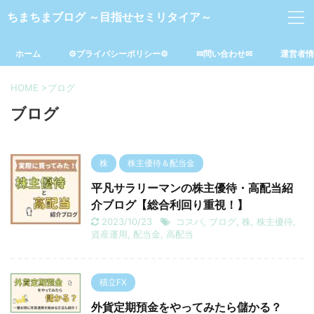
ちまちまブログ ～目指せセミリタイア～
ホーム
⚙プライバシーポリシー⚙
✉問い合わせ✉
運営者情
HOME
>
ブログ
ブログ
株
株主優待＆配当金
平凡サラリーマンの株主優待・高配当紹
介ブログ【総合利回り重視！】
2023/10/23
コスパ
,
ブログ
,
株
,
株主優待
,
資産運用
,
配当金
,
高配当
積立FX
外貨定期預金をやってみたら儲かる？