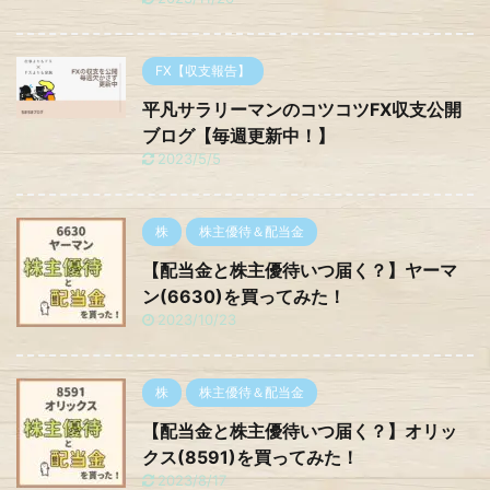
FX【収支報告】
平凡サラリーマンのコツコツFX収支公開
ブログ【毎週更新中！】
2023/5/5
株
株主優待＆配当金
【配当金と株主優待いつ届く？】ヤーマ
ン(6630)を買ってみた！
2023/10/23
株
株主優待＆配当金
【配当金と株主優待いつ届く？】オリッ
クス(8591)を買ってみた！
2023/8/17