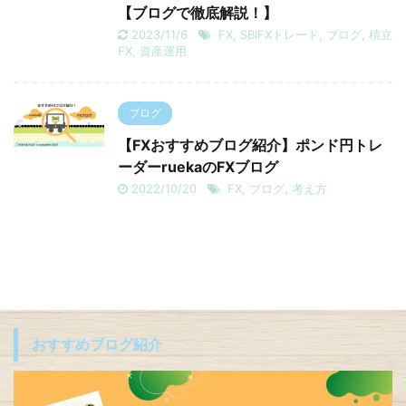
【ブログで徹底解説！】
2023/11/6
FX
,
SBIFXトレード
,
ブログ
,
積立
FX
,
資産運用
ブログ
【FXおすすめブログ紹介】ポンド円トレ
ーダーruekaのFXブログ
2022/10/20
FX
,
ブログ
,
考え方
おすすめブログ紹介